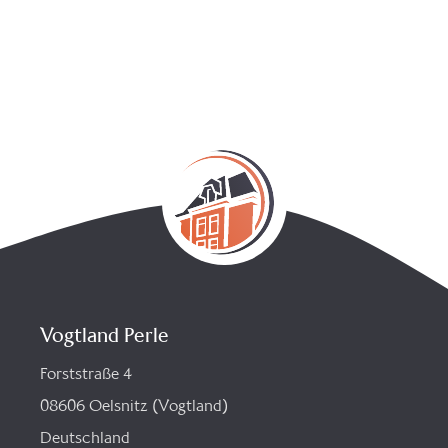
Vogtland Perle
Forststraße 4
08606 Oelsnitz (Vogtland)
Deutschland