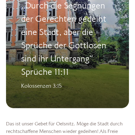
„Durch die Segnungen
der Gerechten gedeiht
eine Stadt, aber die
Sprüche der Gottlosen
sind ihr Untergang“
Sprüche 11:11
Kolossenzen 3:15
Das ist unser Gebet für Oelsnitz. Möge die Stadt durch
rechtschaffene Menschen wieder gedeihen! Als Freie